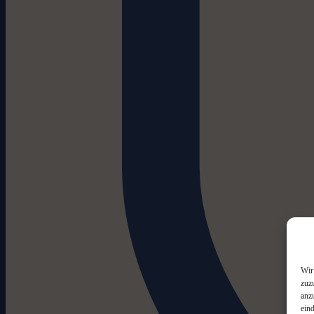
Wir
zuz
anz
ein