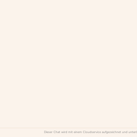
Kann das Dentalspray Zahnstein vollständig entfernen?
Dieser Chat wird mit einem Cloudservice aufgezeichnet und unte