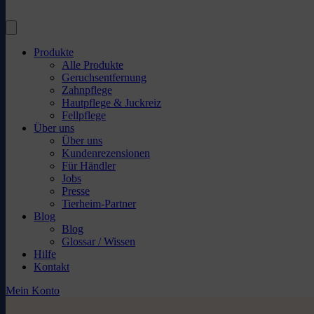
Produkte
Alle Produkte
Geruchsentfernung
Zahnpflege
Hautpflege & Juckreiz
Fellpflege
Über uns
Über uns
Kundenrezensionen
Für Händler
Jobs
Presse
Tierheim-Partner
Blog
Blog
Glossar / Wissen
Hilfe
Kontakt
Mein Konto