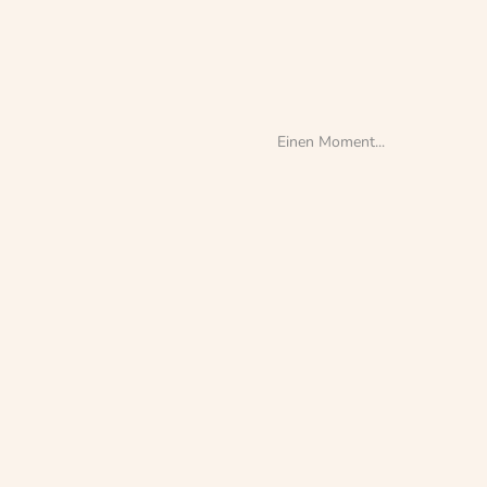
23. August 2024
Weiterlesen →
Einen Moment...