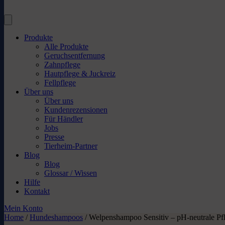
Produkte
Alle Produkte
Geruchsentfernung
Zahnpflege
Hautpflege & Juckreiz
Fellpflege
Über uns
Über uns
Kundenrezensionen
Für Händler
Jobs
Presse
Tierheim-Partner
Blog
Blog
Glossar / Wissen
Hilfe
Kontakt
Mein Konto
Home
/
Hundeshampoos
/
Welpenshampoo Sensitiv – pH-neutrale Pf