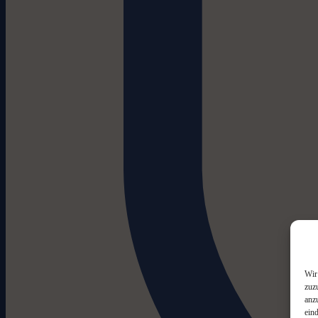
Wir
zuz
anz
ein